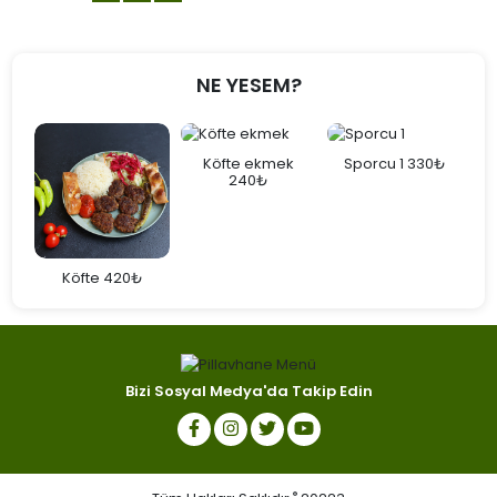
NE YESEM?
e
Köfte ekmek
Sporcu 1 330₺
240₺
Köfte 420₺
Bizi Sosyal Medya'da Takip Edin
®