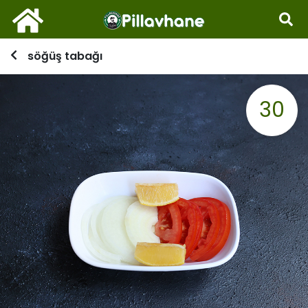
söğüş tabağı
30